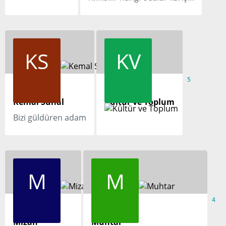
KS
KV
4
5
Kemal Sunal
Kültür ve Toplum
Bizi güldüren adam
M
M
5
4
Mizah
Muhtar