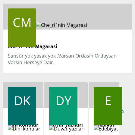
CM
Che_ri`nin Magarasi
Sansür yok yasak yok .Varsan Ordasin,Ordaysan
Varsin.Herseye Dair.
DK
DY
E
5
5
5
Dini konular
Duvar yazıları
Edebiyat