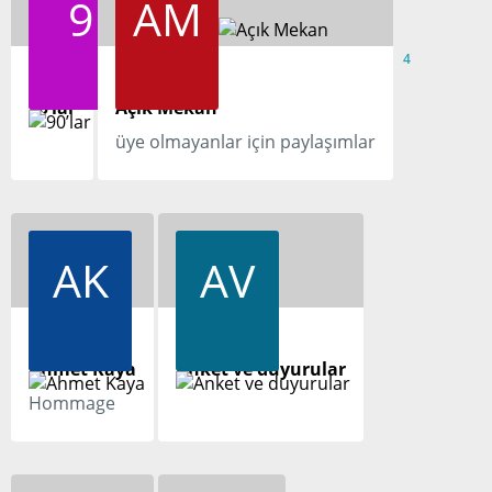
9
AM
4
4
90’lar
Açık Mekan
üye olmayanlar için paylaşımlar
AK
AV
4
Ahmet Kaya
Anket ve duyurular
Hommage