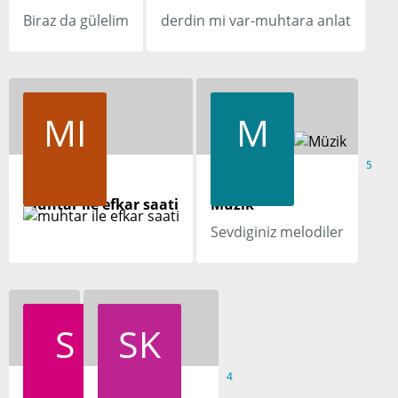
Biraz da gülelim
derdin mi var-muhtara anlat
MI
M
5
5
muhtar ile efkar saati
Müzik
Sevdiginiz melodiler
S
SK
4
4