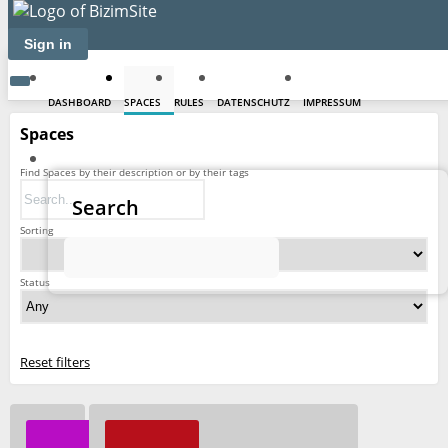
Sign in
DASHBOARD
SPACES
RULES
DATENSCHUTZ
IMPRESSUM
Spaces
Find Spaces by their description or by their tags
Search
Sorting
Status
Reset filters