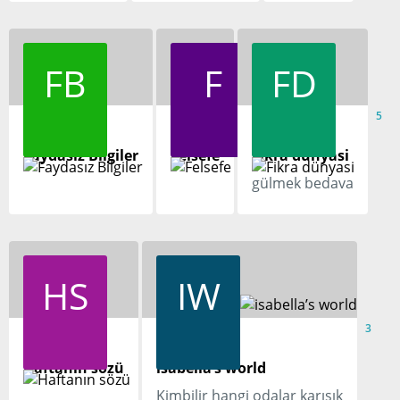
FB
F
FD
4
5
5
Faydasız Bilgiler
Felsefe
Fikra dünyasi
gülmek bedava
HS
IW
3
3
Haftanın sözü
isabella’s world
Kimbilir hangi odalar karışık