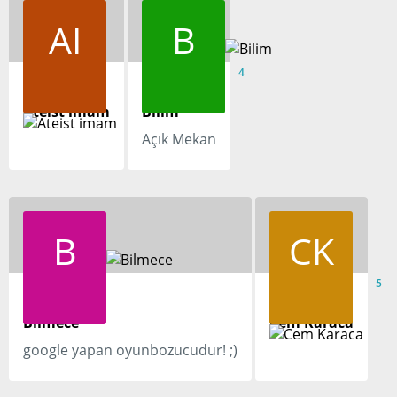
AI
B
3
4
Ateist imam
Bilim
Açık Mekan
B
CK
5
5
Bilmece
Cem Karaca
google yapan oyunbozucudur! ;)